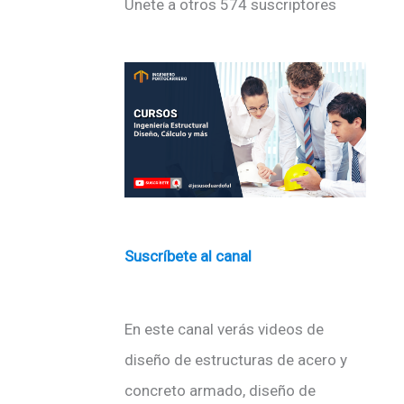
Únete a otros 574 suscriptores
ó
n
d
e
c
o
r
r
e
Suscríbete al canal
o
e
En este canal verás videos de
l
diseño de estructuras de acero y
e
concreto armado, diseño de