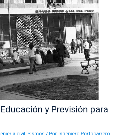
Educación y Previsión para
eniería civil
,
Sismos
/ Por
Ingeniero Portocarrero