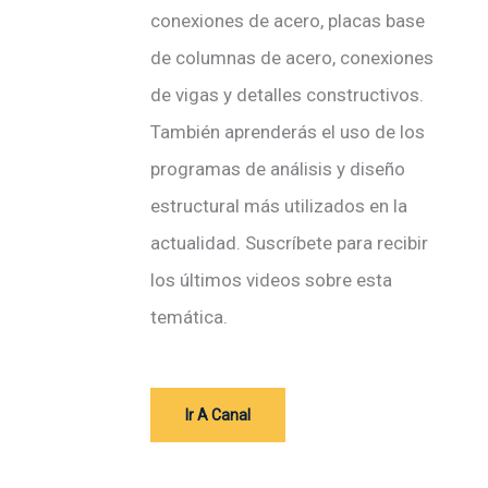
c
conexiones de acero, placas base
t
de columnas de acero, conexiones
r
de vigas y detalles constructivos.
ó
También aprenderás el uso de los
n
programas de análisis y diseño
i
estructural más utilizados en la
c
actualidad. Suscríbete para recibir
o
los últimos videos sobre esta
temática.
Ir A Canal