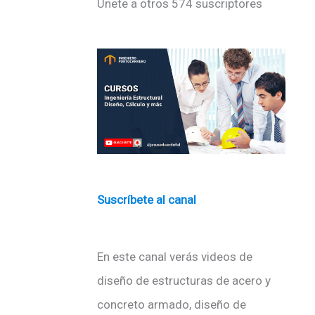
Únete a otros 574 suscriptores
ó
n
d
e
c
o
r
r
e
Suscríbete al canal
o
e
En este canal verás videos de
l
diseño de estructuras de acero y
e
concreto armado, diseño de