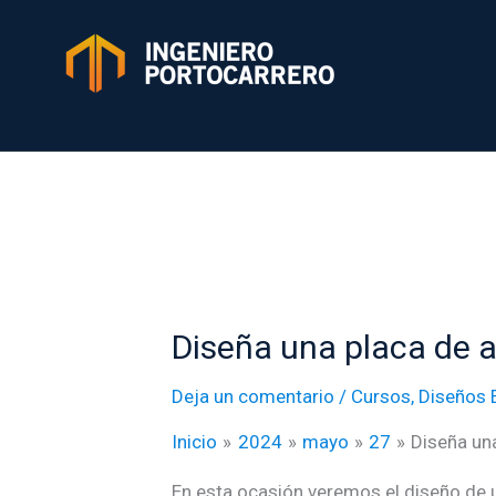
Ir
al
contenido
Ingeniero Portocarrero
Ingeniero civil especialista de proyectos estructurales
Escribe tu correo electrónico…
Diseña una placa de a
Deja un comentario
/
Cursos
,
Diseños 
Inicio
2024
mayo
27
Diseña una
En esta ocasión veremos el diseño de u