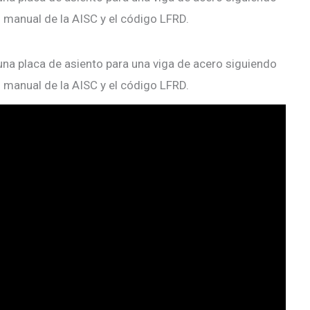
l manual de la AISC y el código LFRD.
na placa de asiento para una viga de acero siguiendo
l manual de la AISC y el código LFRD.