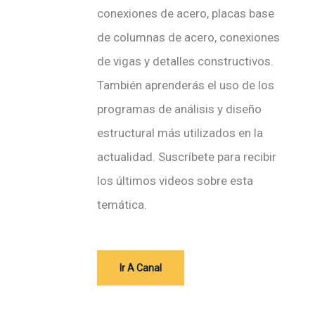
c
conexiones de acero, placas base
t
de columnas de acero, conexiones
r
de vigas y detalles constructivos.
ó
También aprenderás el uso de los
n
programas de análisis y diseño
i
estructural más utilizados en la
c
actualidad. Suscríbete para recibir
o
los últimos videos sobre esta
temática.
Ir A Canal