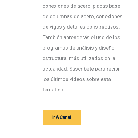
c
conexiones de acero, placas base
t
de columnas de acero, conexiones
r
de vigas y detalles constructivos.
ó
También aprenderás el uso de los
n
programas de análisis y diseño
i
estructural más utilizados en la
c
actualidad. Suscríbete para recibir
o
los últimos videos sobre esta
temática.
Ir A Canal