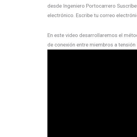
desde Ingeniero Portocarrero Suscríbet
electrónico. Escribe tu correo electrón
En este video desarrollaremos el métod
de conexión entre miembros a tensión 