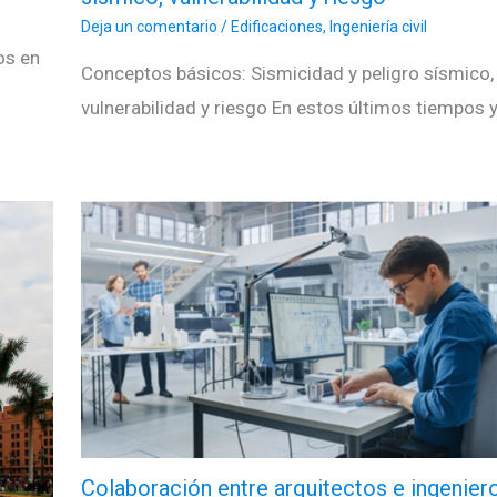
Deja un comentario
/
Edificaciones
,
Ingeniería civil
os en
Conceptos básicos: Sismicidad y peligro sísmico,
vulnerabilidad y riesgo En estos últimos tiempos 
Colaboración entre arquitectos e ingenier