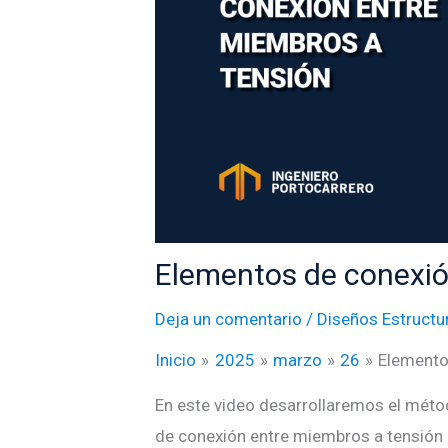
Elementos de conexió
Deja un comentario
/
Diseños Estructu
Inicio
2025
marzo
26
Elemento
En este video desarrollaremos el métod
de conexión entre miembros a tensión