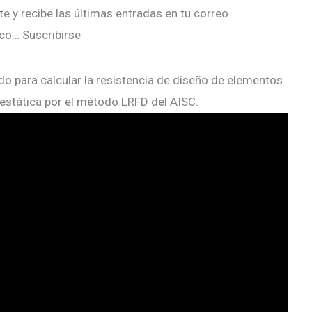
e y recibe las últimas entradas en tu correo
ico… Suscribirse
o para calcular la resistencia de diseño de elementos
estática por el método LRFD del AISC.