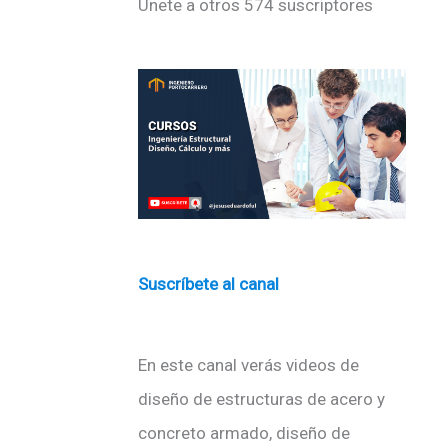
Únete a otros 574 suscriptores
ó
n
d
e
c
o
r
r
e
Suscríbete al canal
o
e
En este canal verás videos de
l
diseño de estructuras de acero y
e
concreto armado, diseño de