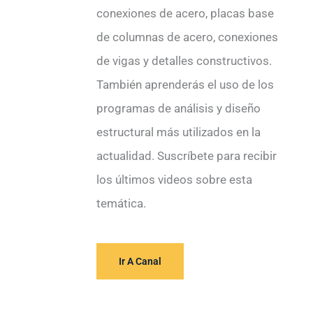
c
conexiones de acero, placas base
t
de columnas de acero, conexiones
r
de vigas y detalles constructivos.
ó
También aprenderás el uso de los
n
programas de análisis y diseño
i
estructural más utilizados en la
c
actualidad. Suscríbete para recibir
o
los últimos videos sobre esta
temática.
Ir A Canal