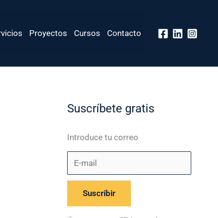
vicios
Proyectos
Cursos
Contacto
Suscríbete gratis
E
D
-
i
Introduce tu correo
m
r
a
e
i
c
l
c
Suscribir
i